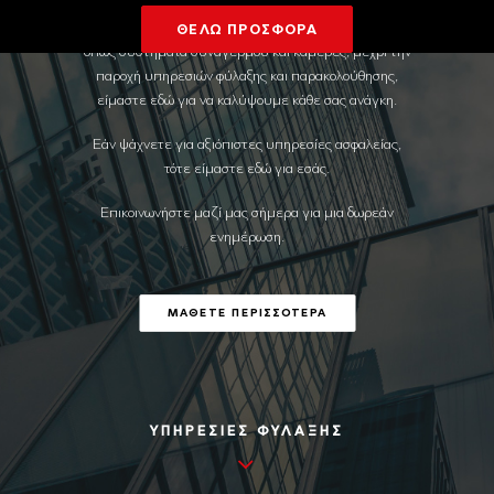
ηρεμία στους πελάτες μας. Από τη σχεδίαση και
εγκατάσταση προηγμένων συστημάτων ασφαλείας,
ΘΕΛΩ ΠΡΟΣΦΟΡΑ
όπως συστήματα συναγερμού και κάμερες, μέχρι την
παροχή υπηρεσιών φύλαξης και παρακολούθησης,
είμαστε εδώ για να καλύψουμε κάθε σας ανάγκη.
Εάν ψάχνετε για αξιόπιστες υπηρεσίες ασφαλείας,
τότε είμαστε εδώ για εσάς.
Επικοινωνήστε μαζί μας σήμερα για μια δωρεάν
ενημέρωση.
ΜΑΘΕΤΕ ΠΕΡΙΣΣΟΤΕΡΑ
ΥΠΗΡΕΣΙΕΣ ΦΥΛΑΞΗΣ